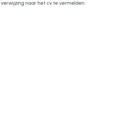
 verwijzing naar het cv te vermelden.
Applying for
Franks test role 5
at
Sentior
Full Name
Email
Resume
Help Center