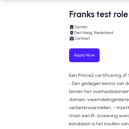
Franks test role
Sentior
Den Haag, Nederland
Contract
Apply Now
Een Prince2 certificering of
- Een gedegen kennis van de
binnen het overheidsdomein.
domein, vreemdelingenketen 
verbetervoorstellen. – Inzet
moet een B- screening word
kandidaat is het invullen va