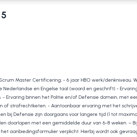
 5
 Scrum Master Certificering; - 6 jaar HBO werk/denkniveau. We
 Nederlandse en Engelse taal (woord en geschrift) - Ervarin
 - Ervaring binnen het Politie en/of Defensie domein, met e
of strafrechtketen. - Aantoonbaar ervaring met het schrijve
ten bij Defensie zijn doorgaans voor langere tijd (1 tot maxima
en doorlopen met een gemiddelde duur van 6-8 weken. – Bi
n het aanbiedingsformulier verplicht. Hierbij wordt ook gevr