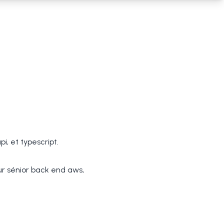
i, et typescript.
ur sénior back end aws,